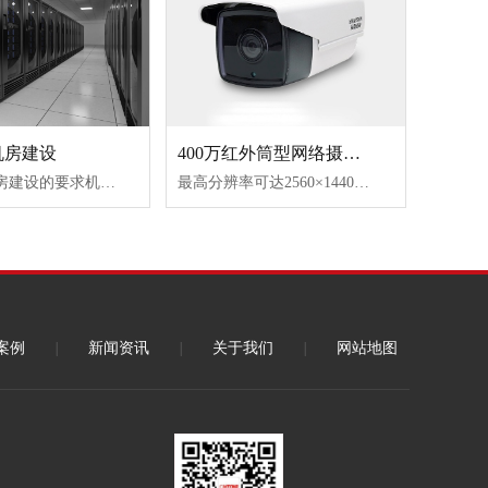
400万红外筒型网络摄像机
机房建设
最高分辨率可达2560×1440@25f,在该分辨率下可输出实时图像码流平滑设置，适应不同场景下对图像质量、流畅性的不同要求支持OSD颜色自选支持3D数字降噪,支持120dB宽动态支持背光补偿，适应不同监控环境功能齐全:一键恢复,心跳,镜像等红外功能高效阵列红外灯,使用寿命长,照射距离最远可达30米(I3)/50米(I5)/80米(I8)支......
东莞IDC机房建设的要求机房、走廊等有关地段的土建工程须全部竣工，室内墙壁充分干燥。机房主要门的大小应满足设备的搬运需要，房门锁和钥匙齐全。具备通风设备。机房地面平整光洁。电源已接入机房，满足施工要求。机房内应有地线排，以便设备地线连接。机房环境的要求环境清洁、无尘，防止任何腐蚀性气体、废气的侵......
案例
|
新闻资讯
|
关于我们
|
网站地图