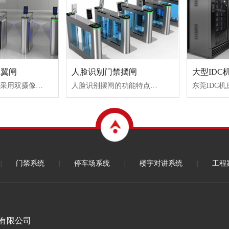
禁翼闸
人脸识别门禁摆闸
大型IDC
1.人脸比对系统采用双摄像头进行采集，一个摄像头为高清镜头，用于采集图像；另一个摄像头为普通镜头。2.在两个摄像头的中间有一个红外补光灯，用于补偿光线不足的情况下的拍摄效果（如逆光等），并且可以辅助成像。3.当有人进入通道时，摄像机会抓拍两张照片并保存到数据库中。4.通过分析两张照片的对比结果来判断是否为同一人。5.当检测到不是同一个人的情况下则报警。
人脸识别摆闸的功能特点：1.红外自动防夹功能：闸门运行时自动挡住防夹更安全更可靠；2.（可选）机械防撞：可承受抗外力撞击，撞击后可自动复原；3.主控板采用直流电驱动安全稳定可靠，上电自检可提示故障；4.超高亮通行指示功能：方向指示采用超高亮LED灯设计，指示更亮眼；5.非法报警功能：行人不刷脸非法进入通道，设备报警提示行人；6.逆行报警关闸功能：行人刷脸后逆行，设备报警同时关闸；7.防尾随功能：第二人不刷脸尾随人刷脸通行时时报警；8.过自行车、电动车、摩托车延时功能：防止闸门打到车；9.多种控制功能：通过设定，可以将闸机设置多个模式，满足大量人员通行；10.通行方式选择：为满足不同通行要求，可以设为双向刷脸或单向刷脸加自由通行方式。
|
门禁系统
|
停车场系统
|
楼宇对讲系统
|
工程
有限公司