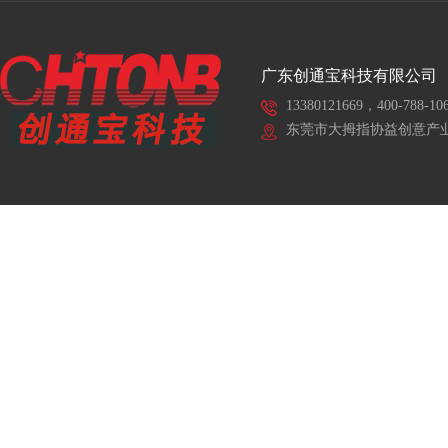
广东创通宝科技有限公司
13380121669，400-788-10
东莞市大拇指协益创意产业