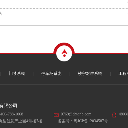
品
|
门禁系统
|
停车场系统
|
楼宇对讲系统
|
工程
有限公司
400-788-1068
0769@chtonb.com
4803
协益创意产业园4号楼7楼
备案号：
粤ICP备12034587号