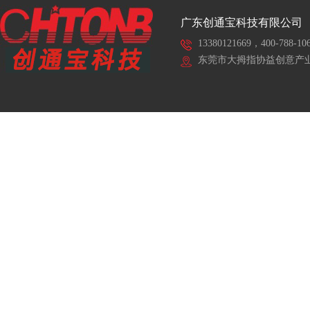
广东创通宝科技有限公司
13380121669，400-788-10
东莞市大拇指协益创意产业