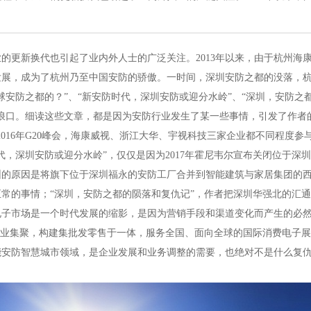
的更新换代也引起了业内外人士的广泛关注。2013年以来，由于杭州海
发展，成为了杭州乃至中国安防的骄傲。一时间，深圳安防之都的没落，
球安防之都的？”、“新安防时代，深圳安防或迎分水岭”、“深圳，安防之
浪口。细读这些文章，都是因为安防行业发生了某一些事情，引发了作者
016年G20峰会，海康威视、浙江大华、宇视科技三家企业都不同程度参与
，深圳安防或迎分水岭”，仅仅是因为2017年霍尼韦尔宣布关闭位于深
圳的原因是将旗下位于深圳福永的安防工厂合并到智能建筑与家居集团的
常的事情；“深圳，安防之都的陨落和复仇记”，作者把深圳华强北的汇
电子市场是一个时代发展的缩影，是因为营销手段和渠道变化而产生的必
企业集聚，构建集批发零售于一体，服务全国、面向全球的国际消费电子
能安防智慧城市领域，是企业发展和业务调整的需要，也绝对不是什么复