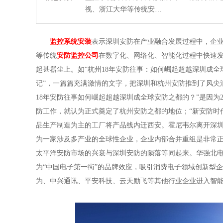
视、浙江大华等传统安…
监控系统安装
表示深圳安防在产业融合发展过程中，企业
等传统
安防监控公司
在数字化、网络化、智能化过程中快速
起甚嚣尘上。如“杭州18年安防往事：如何崛起超越深圳成全
记”，一篇篇充满激情的文字，把深圳和杭州安防推到了风尖
18年安防往事如何崛起超越深圳成全球安防之都的？”是因为2
防工作，就认为正式奠定了杭州安防之都的地位；“新安防时代
品生产制造为主的工厂将产品线内迁西安。霍尼韦尔离开深
为一家涉及多产业的全球性企业，企业内部合并重组是非常正
太平洋安防市场的兴衰与深圳安防的陨落等同起来。华强北
为“中国电子第一街”的品牌效应，吸引消费电子领域创新型
为、中兴通讯、平安科技、云天励飞等其他行业企业进入智