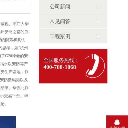
公司新闻
常见问答
康威视、浙江大华
杭州安防之都的兴
工程案例
都的陨落和复仇
的思考，如“杭州
了G20峰会的安
全国服务热线：
圳福永以安防等产
400-788-1068
西安生产基地，作
通安防数码港以及
然结果。华强北作
展示交易平台。华
仇记。