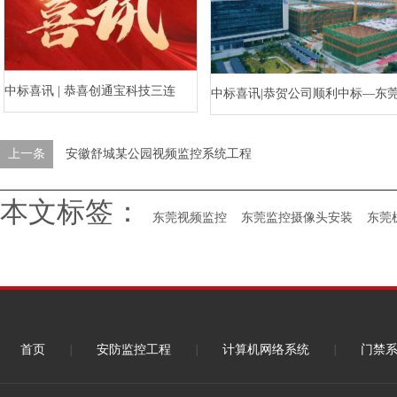
中标喜讯 | 恭喜创通宝科技三连
中标喜讯|恭贺公司顺利中标—东
中！
水乡河西数字产业区三期项目（
上一条
安徽舒城某公园视频监控系统工程
标段）智能化工程
本文标签：
东莞视频监控
东莞监控摄像头安装
东莞
首页
|
安防监控工程
|
计算机网络系统
|
门禁