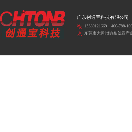
广东创通宝科技有限公司
13380121669，400-788-10
东莞市大拇指协益创意产业