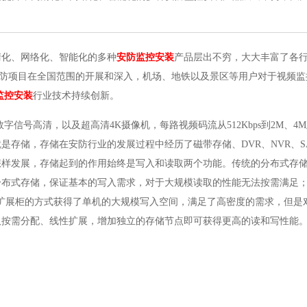
化、网络化、智能化的多种
安防监控安装
产品层出不穷，大大丰富了各
等安防项目在全国范围的开展和深入，机场、地铁以及景区等用户对于视频
监控安装
行业技术持续创新。
清，以及超高清4K摄像机，每路视频码流从512Kbps到2M、4M及1
存储，存储在安防行业的发展过程中经历了磁带存储、DVR、NVR、S
样发展，存储起到的作用始终是写入和读取两个功能。传统的分布式存储如
分布式存储，保证基本的写入需求，对于大规模读取的性能无法按需满足
增加扩展柜的方式获得了单机的大规模写入空间，满足了高密度的需求，但是
取按需分配、线性扩展，增加独立的存储节点即可获得更高的读和写性能