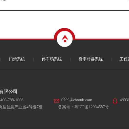
|
门禁系统
|
停车场系统
|
楼宇对讲系统
|
工程
有限公司
400-788-1068
0769@chtonb.com
4803
协益创意产业园4号楼7楼
备案号：
粤ICP备12034587号