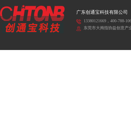
广东创通宝科技有限公司
13380121669，400-788-10
东莞市大拇指协益创意产业