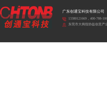
广东创通宝科技有限公司
13380121669，400-788-10
东莞市大拇指协益创意产业